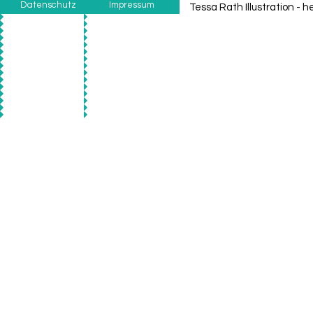
Datenschutz
Impressum
Tessa Rath Illustration -
he