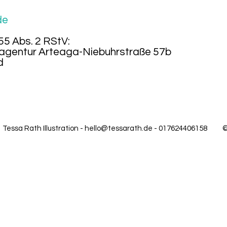
de
 55 Abs. 2 RStV:
ragentur Arteaga-
Niebuhrstraße 57b
d
Tessa Rath Illustration -
hello@tessarath.de
- 017624406158
©