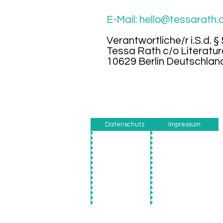
E-Mail:
hello@tessarath.
Verantwortliche/r i.S.d. §
Tessa Rath c/o
Literatu
10629 Berli
n Deutschlan
Datenschutz
Impressum