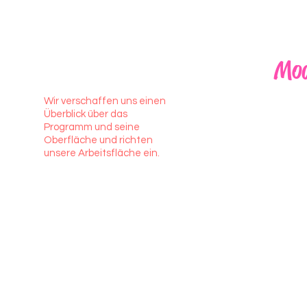
Modul 1
Mod
Wir verschaffen uns einen
Wir legen 
Überblick über das
Leinwand 
Programm und seine
lernen die
Oberfläche
und richten
Werkzeuge
unsere Arbeitsfläche ein.