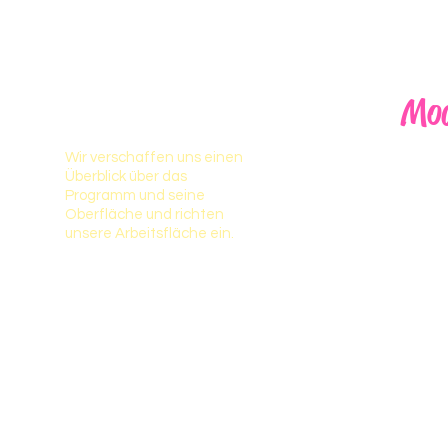
Modul 4
Mod
Wir verschaffen uns einen
Wir legen 
Überblick über das
Leinwand 
Programm und seine
lernen die
Oberfläche und richten
Werkzeuge
unsere Arbeitsfläche ein.