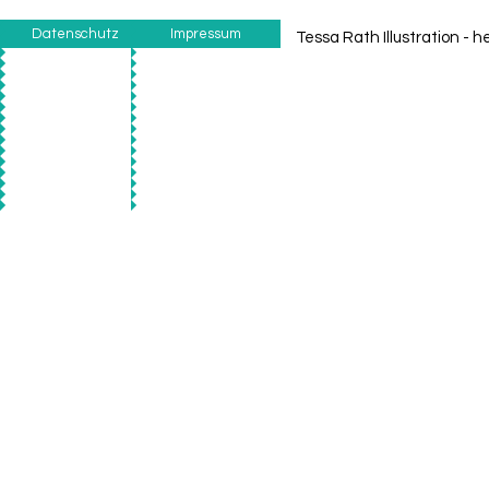
Datenschutz
Impressum
Tessa Rath Illustration -
he