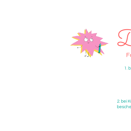
D
F
1. 
2. bei 
besche