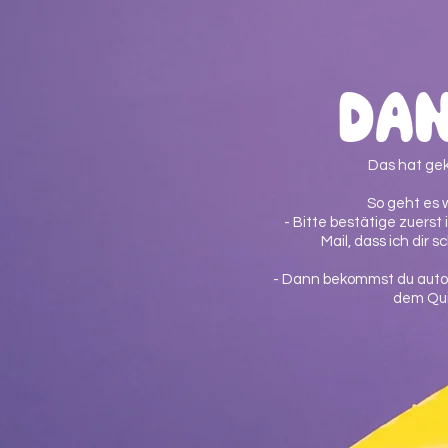
Dan
Das hat gek
So geht es w
-
Bitte bestätige zuerst
Mail, dass ich dir s
- Dann bekommst du auto
dem Qui