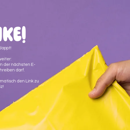
ke!
lappt!
eiter:
 in der nächsten E-
chreiben darf.
matisch den Link zu
z!