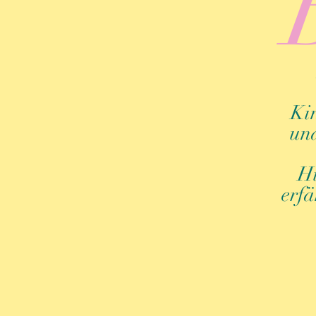
Kin
und
Hi
erfä