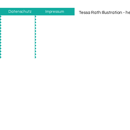
Datenschutz
Impressum
Tessa Rath Illustration -
he