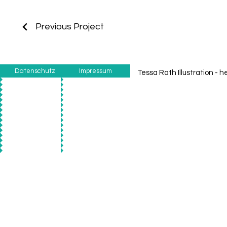
Previous Project
Datenschutz
Impressum
Tessa Rath Illustration -
he