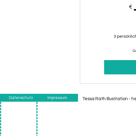
€
3 persönli
G
Datenschutz
Impressum
Tessa Rath Illustration -
he